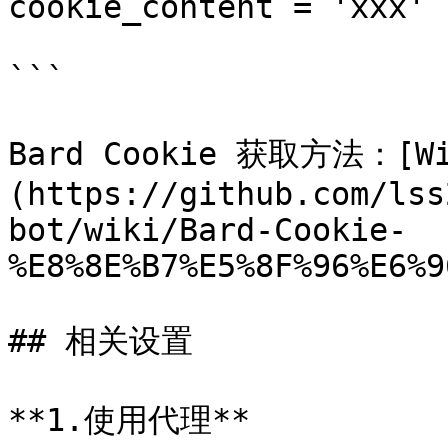
cookie_content = 'xxx'

```

Bard Cookie 获取方法：[Wi
(https://github.com/lss
bot/wiki/Bard-Cookie-
%E8%8E%B7%E5%8F%96%E6%9
## 相关设置

**1.使用代理**
