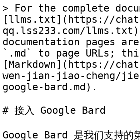
> For the complete docu
[llms.txt](https://chat
qq.lss233.com/llms.txt)
documentation pages are
`.md` to page URLs; thi
[Markdown](https://chat
wen-jian-jiao-cheng/jie
google-bard.md).

# 接入 Google Bard

Google Bard 是我们支持的