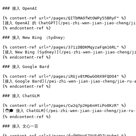
### 接入 OpenAI

{% content-ref url="/pages/QITbMAOfWtOWPy55BRyF" %}

[接入 OpenAI 的 ChatGPT](/pei-zhi-wen-jian-jiao-cheng/jie
{% endcontent-ref %}

### 接入 New Bing （Sydney）

{% content-ref url="/pages/371iDBDKMqyzaFqm16RL" %}

[接入 New Bing (Sydney)](/pei-zhi-wen-jian-jiao-cheng/ji
{% endcontent-ref %}

### 接入 Google Bard

{% content-ref url="/pages/iRGjv8tMGwGO0X9FQDO4" %}

[接入 Google Bard](/pei-zhi-wen-jian-jiao-cheng/jie-ru-a
{% endcontent-ref %}

### 接入 ChatGLM

{% content-ref url="/pages/Cw2q7p2Hp6nHtiPo0KzR" %}

[🧑🎓 接入 ChatGLM](/pei-zhi-wen-jian-jiao-cheng/jie-ru-a
{% endcontent-ref %}

### 接入 文心一言

{% content-ref url="/pages/fyfNDWzEZYV5dD7LWyhm" %}
