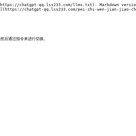
https://chatgpt-qq.lss233.com/llms.txt). Markdown versio
](https://chatgpt-qq.lss233.com/pei-zhi-wen-jian-jiao-ch
，然后通过指令来进行切换。
