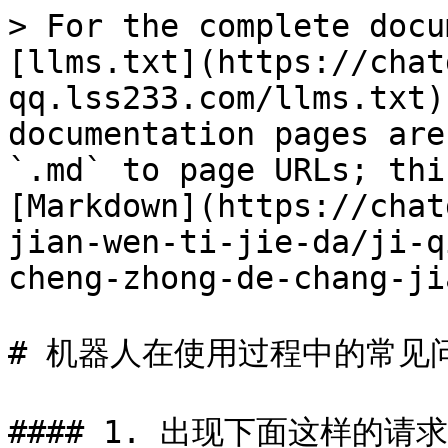
> For the complete docu
[llms.txt](https://chat
qq.lss233.com/llms.txt)
documentation pages are
`.md` to page URLs; thi
[Markdown](https://chat
jian-wen-ti-jie-da/ji-q
cheng-zhong-de-chang-ji
# 机器人在使用过程中的常见问
#### 1. 出现下面这样的请